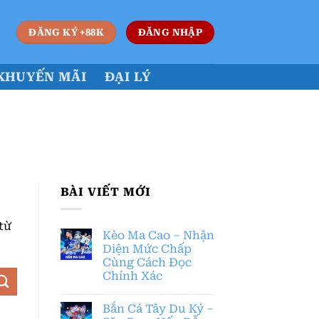
ĐĂNG KÝ +88K
ĐĂNG NHẬP
KHUYẾN MÃI
ĐẠI LÝ
BÀI VIẾT MỚI
từ
Kèo Ma Cao – Nhận
Diện Mức Chấp
Cùng Cách Đọc
Chính Xác
Bắn Cá Tây Du Ký –