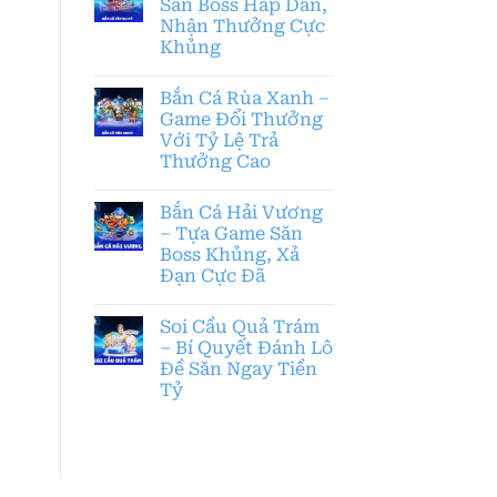
Săn Boss Hấp Dẫn,
Nhận Thưởng Cực
Khủng
Bắn Cá Rùa Xanh –
Game Đổi Thưởng
Với Tỷ Lệ Trả
Thưởng Cao
Bắn Cá Hải Vương
– Tựa Game Săn
Boss Khủng, Xả
Đạn Cực Đã
Soi Cầu Quả Trám
– Bí Quyết Đánh Lô
Đề Săn Ngay Tiền
Tỷ