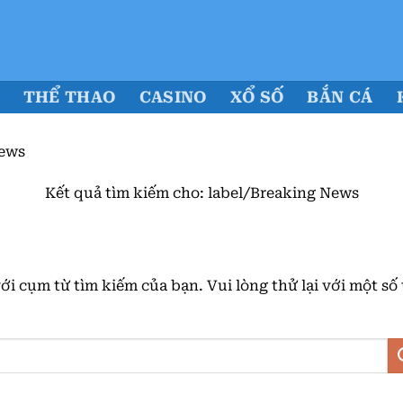
THỂ THAO
CASINO
XỔ SỐ
BẮN CÁ
News
Kết quả tìm kiếm cho:
label/Breaking News
ới cụm từ tìm kiếm của bạn. Vui lòng thử lại với một số 