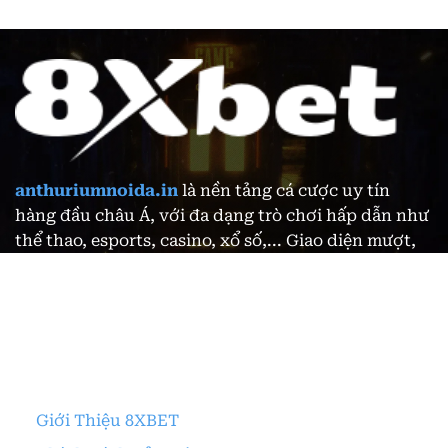
anthuriumnoida.in
là nền tảng cá cược uy tín
hàng đầu châu Á, với đa dạng trò chơi hấp dẫn như
thể thao, esports, casino, xổ số,... Giao diện mượt,
và hệ thống bảo mật, an toàn tuyệt đối dành cho
người chơi. Tải app
8XBET
ngay để nhận 88K.
VỀ CHÚNG TÔI
Giới Thiệu 8XBET