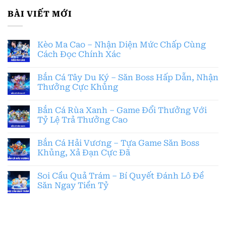
BÀI VIẾT MỚI
Kèo Ma Cao – Nhận Diện Mức Chấp Cùng
Cách Đọc Chính Xác
Bắn Cá Tây Du Ký – Săn Boss Hấp Dẫn, Nhận
Thưởng Cực Khủng
Bắn Cá Rùa Xanh – Game Đổi Thưởng Với
Tỷ Lệ Trả Thưởng Cao
Bắn Cá Hải Vương – Tựa Game Săn Boss
Khủng, Xả Đạn Cực Đã
Soi Cầu Quả Trám – Bí Quyết Đánh Lô Đề
Săn Ngay Tiền Tỷ