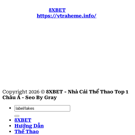
Thương hiệu:
8XBET
Website:
https://vtraheme.info/
Địa Chỉ:
30 Đ. Yên Đỗ, Phường 1, Gia Định, Tp.
Hồ Chí Minh, Việt Nam
Email:
info@8xbetgr.com
Hotline:
0936 528 471
Từ khóa tìm kiếm trên Google.com.vn: 8xbet, 8x bet,
8xbet com, 8xbet.com, nhà cái 8xbet, trang chủ
8xbet, 8xbet app, 8xbet link, 8xbet nhà cái, 8xbet
trang chủ, link 8xbet, tải app 8xbet, đăng ký 8xbet,
8xbet chính thức, 8xbetgr.com,...
Copyright 2026 ©
8XBET - Nhà Cái Thể Thao Top 1
Châu Á - Seo By Gray
8XBET
Hướng Dẫn
Thể Thao