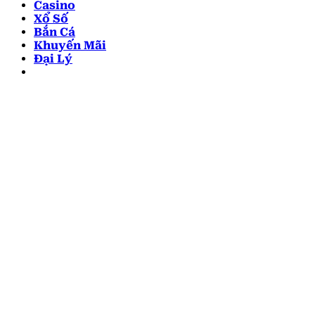
Casino
Xổ Số
Bắn Cá
Khuyến Mãi
Đại Lý