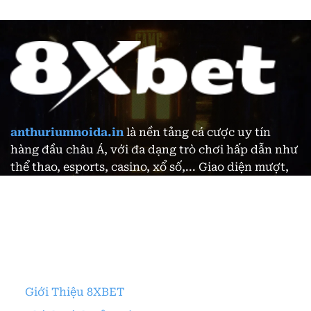
anthuriumnoida.in
là nền tảng cá cược uy tín
hàng đầu châu Á, với đa dạng trò chơi hấp dẫn như
thể thao, esports, casino, xổ số,... Giao diện mượt,
và hệ thống bảo mật, an toàn tuyệt đối dành cho
người chơi. Tải app
8XBET
ngay để nhận 88K.
VỀ CHÚNG TÔI
Giới Thiệu 8XBET