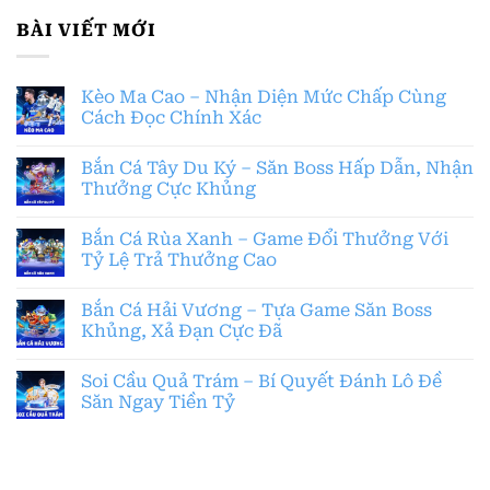
BÀI VIẾT MỚI
Kèo Ma Cao – Nhận Diện Mức Chấp Cùng
Cách Đọc Chính Xác
Bắn Cá Tây Du Ký – Săn Boss Hấp Dẫn, Nhận
Thưởng Cực Khủng
Bắn Cá Rùa Xanh – Game Đổi Thưởng Với
Tỷ Lệ Trả Thưởng Cao
Bắn Cá Hải Vương – Tựa Game Săn Boss
Khủng, Xả Đạn Cực Đã
Soi Cầu Quả Trám – Bí Quyết Đánh Lô Đề
Săn Ngay Tiền Tỷ